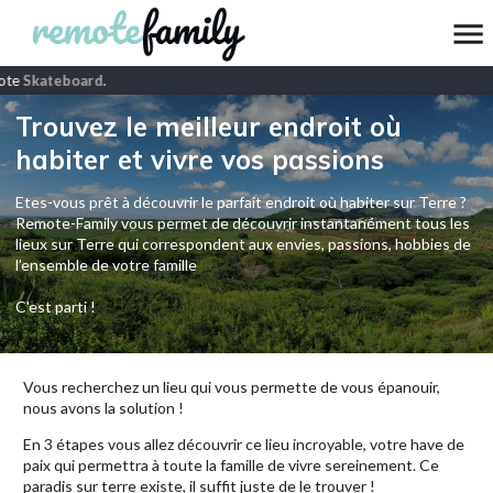
te
Skateboard
.
Trouvez le meilleur endroit où
habiter et vivre vos passions
Etes-vous prêt à découvrir le parfait endroit où habiter sur Terre ?
Remote-Family vous permet de découvrir instantanément tous les
lieux sur Terre qui correspondent aux envies, passions, hobbies de
l’ensemble de votre famille
C'est parti !
Vous recherchez un lieu qui vous permette de vous épanouir,
nous avons la solution !
En 3 étapes vous allez découvrir ce lieu incroyable, votre have de
paix qui permettra à toute la famille de vivre sereinement. Ce
paradis sur terre existe, il suffit juste de le trouver !