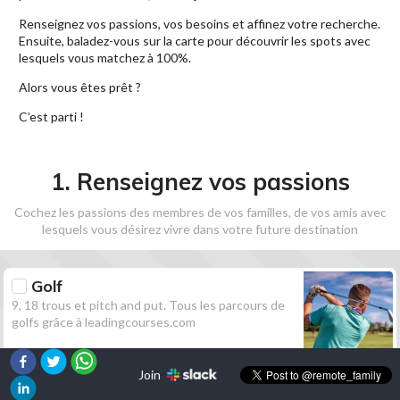
Renseignez vos passions, vos besoins et affinez votre recherche.
Ensuite, baladez-vous sur la carte pour découvrir les spots avec
lesquels vous matchez à 100%.
Alors vous êtes prêt ?
C’est parti !
1. Renseignez vos passions
Cochez les passions des membres de vos familles, de vos amis avec
lesquels vous désirez vivre dans votre future destination
Golf
9, 18 trous et pitch and put. Tous les parcours de
golfs grâce à leadingcourses.com
Join
Randonnée