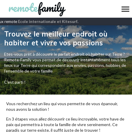
ux remote
Ecole internationale et Kitesurf
.
Trouvez le meilleur endroit où
habiter et vivre vos passions
Etes-vous prêt à découvrir le parfait endroit où habiter sur Terre ?
Remote-Family vous permet de découvrir instantanément tous les
lieux sur Terre qui correspondent aux envies, passions, hobbies de
l’ensemble de votre famille
C'est parti !
Vous recherchez un lieu qui vous permette de vous épanouir,
nous avons la solution !
En 3 étapes vous allez découvrir ce lieu incroyable, votre have de
paix qui permettra à toute la famille de vivre sereinement. Ce
paradis sur terre existe, il suffit juste de le trouver !