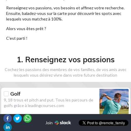
Renseignez vos passions, vos besoins et affinez votre recherche.
Ensuite, baladez-vous sur la carte pour découvrir les spots avec
lesquels vous matchez à 100%.
Alors vous êtes prêt ?
C’est parti !
1. Renseignez vos passions
Cochez les passions des membres de vos familles, de vos amis avec
lesquels vous désirez vivre dans votre future destination
Golf
9, 18 trous et pitch and put. Tous les parcours de
golfs grâce à leadingcourses.com
Join
Randonnée