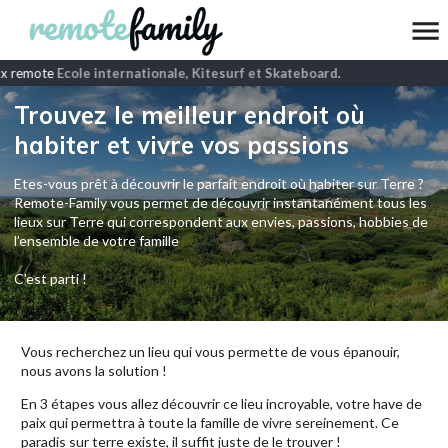
x remote
Ecole internationale, Kitesurf et Skateboard
.
Trouvez le meilleur endroit où
habiter et vivre vos passions
Etes-vous prêt à découvrir le parfait endroit où habiter sur Terre ?
Remote-Family vous permet de découvrir instantanément tous les
lieux sur Terre qui correspondent aux envies, passions, hobbies de
l’ensemble de votre famille
C'est parti !
Vous recherchez un lieu qui vous permette de vous épanouir,
nous avons la solution !
En 3 étapes vous allez découvrir ce lieu incroyable, votre have de
paix qui permettra à toute la famille de vivre sereinement. Ce
paradis sur terre existe, il suffit juste de le trouver !