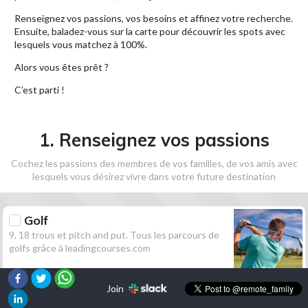
Renseignez vos passions, vos besoins et affinez votre recherche.
Ensuite, baladez-vous sur la carte pour découvrir les spots avec
lesquels vous matchez à 100%.
Alors vous êtes prêt ?
C’est parti !
1. Renseignez vos passions
Cochez les passions des membres de vos familles, de vos amis avec
lesquels vous désirez vivre dans votre future destination
Golf
9, 18 trous et pitch and put. Tous les parcours de
golfs grâce à leadingcourses.com
Join
Randonnée