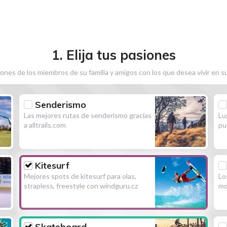
1. Elija tus pasiones
ones de los miembros de su familia y amigos con los que desea vivir en s
Senderismo
Las mejores rutas de senderismo gracias
Lu
a alltrails.com
pu
Kitesurf
Mejores spots de kitesurf para olas,
Lo
strapless, freestyle con windguru.cz
mo
Skateboard