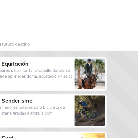
u futuro destino
Equitación
gares para montar a caballo donde se
ede aprender doma, equitación y salto
Senderismo
s mejores lugares para bicicleta de
ntaña gracias a alltrails.com
Surf