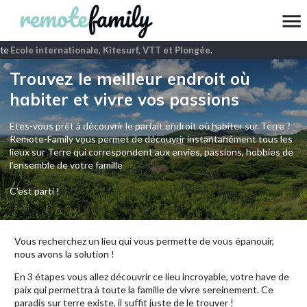
te
Ecole internationale, Kitesurf, VTT et Plongée
.
Trouvez le meilleur endroit où
habiter et vivre vos passions
Etes-vous prêt à découvrir le parfait endroit où habiter sur Terre ?
Remote-Family vous permet de découvrir instantanément tous les
lieux sur Terre qui correspondent aux envies, passions, hobbies de
l’ensemble de votre famille
C'est parti !
Vous recherchez un lieu qui vous permette de vous épanouir,
nous avons la solution !
En 3 étapes vous allez découvrir ce lieu incroyable, votre have de
paix qui permettra à toute la famille de vivre sereinement. Ce
paradis sur terre existe, il suffit juste de le trouver !