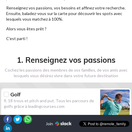
Renseignez vos passions, vos besoins et affinez votre recherche.
Ensuite, baladez-vous sur la carte pour découvrir les spots avec
lesquels vous matchez à 100%.
Alors vous êtes prêt ?
C’est parti !
1. Renseignez vos passions
Cochez les passions des membres de vos familles, de vos amis avec
lesquels vous désirez vivre dans votre future destination
Golf
9, 18 trous et pitch and put. Tous les parcours de
golfs grâce à leadingcourses.com
Join
Randonnée