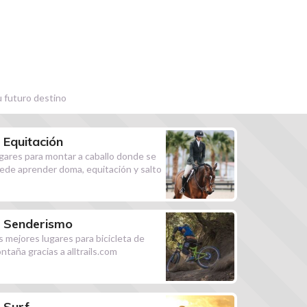
u futuro destino
Equitación
gares para montar a caballo donde se
ede aprender doma, equitación y salto
Senderismo
s mejores lugares para bicicleta de
ntaña gracias a alltrails.com
Surf