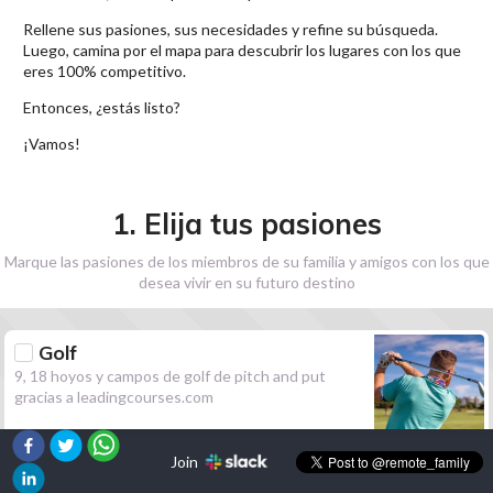
Rellene sus pasiones, sus necesidades y refine su búsqueda.
Luego, camina por el mapa para descubrir los lugares con los que
eres 100% competitivo.
Entonces, ¿estás listo?
¡Vamos!
1. Elija tus pasiones
Marque las pasiones de los miembros de su familia y amigos con los que
desea vivir en su futuro destino
Golf
9, 18 hoyos y campos de golf de pitch and put
gracias a leadingcourses.com
Join
Senderismo