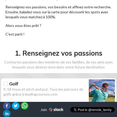
Renseignez vos passions, vos besoins et affinez votre recherche.
Ensuite, baladez-vous sur la carte pour découvrir les spots avec
lesquels vous matchez à 100%.
Alors vous êtes prêt ?
C’est parti !
1. Renseignez vos passions
Cochez les passions des membres de vos familles, de vos amis avec
lesquels vous désirez vivre dans votre future destination
Golf
9, 18 trous et pitch and put. Tous les parcours de
golfs grâce à leadingcourses.com
Join
Randonnée