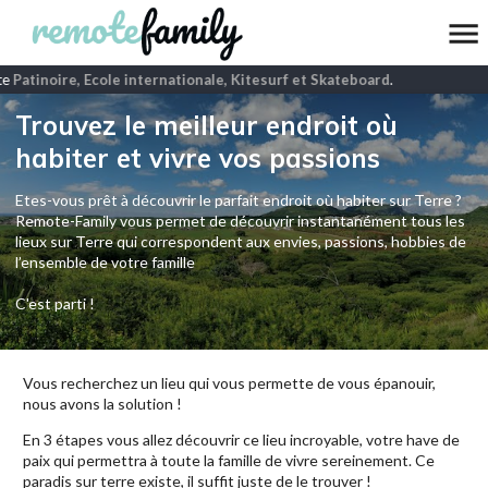
e
Patinoire, Ecole internationale, Kitesurf et Skateboard
.
Trouvez le meilleur endroit où
habiter et vivre vos passions
Etes-vous prêt à découvrir le parfait endroit où habiter sur Terre ?
Remote-Family vous permet de découvrir instantanément tous les
lieux sur Terre qui correspondent aux envies, passions, hobbies de
l’ensemble de votre famille
C'est parti !
Vous recherchez un lieu qui vous permette de vous épanouir,
nous avons la solution !
En 3 étapes vous allez découvrir ce lieu incroyable, votre have de
paix qui permettra à toute la famille de vivre sereinement. Ce
paradis sur terre existe, il suffit juste de le trouver !