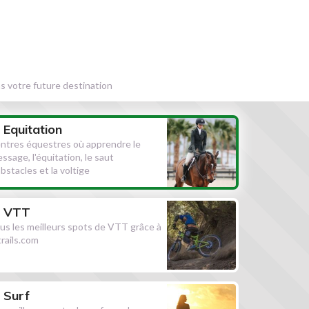
s votre future destination
Equitation
ntres équestres où apprendre le
essage, l'équitation, le saut
obstacles et la voltige
VTT
us les meilleurs spots de VTT grâce à
ltrails.com
Surf