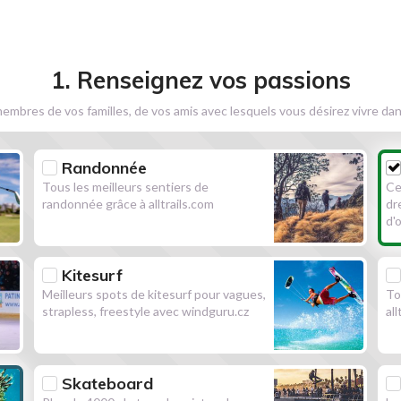
1. Renseignez vos passions
embres de vos familles, de vos amis avec lesquels vous désirez vivre dan
Randonnée
Tous les meilleurs sentiers de
Ce
randonnée grâce à alltrails.com
dr
d'
Kitesurf
Meilleurs spots de kitesurf pour vagues,
To
strapless, freestyle avec windguru.cz
al
Skateboard