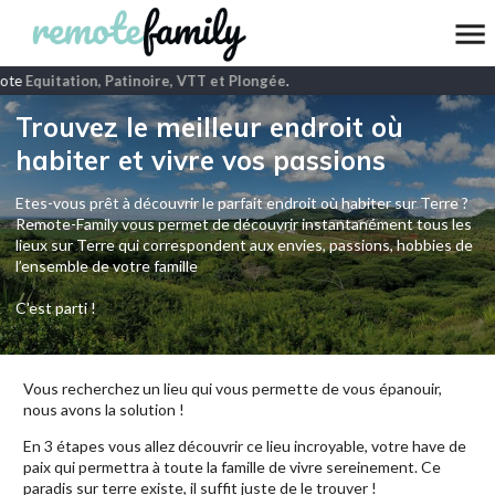
ote
Equitation, Patinoire, VTT et Plongée
.
Trouvez le meilleur endroit où
habiter et vivre vos passions
Etes-vous prêt à découvrir le parfait endroit où habiter sur Terre ?
Remote-Family vous permet de découvrir instantanément tous les
lieux sur Terre qui correspondent aux envies, passions, hobbies de
l’ensemble de votre famille
C'est parti !
Vous recherchez un lieu qui vous permette de vous épanouir,
nous avons la solution !
En 3 étapes vous allez découvrir ce lieu incroyable, votre have de
paix qui permettra à toute la famille de vivre sereinement. Ce
paradis sur terre existe, il suffit juste de le trouver !