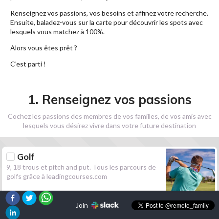
Renseignez vos passions, vos besoins et affinez votre recherche.
Ensuite, baladez-vous sur la carte pour découvrir les spots avec
lesquels vous matchez à 100%.
Alors vous êtes prêt ?
C’est parti !
1. Renseignez vos passions
Cochez les passions des membres de vos familles, de vos amis avec
lesquels vous désirez vivre dans votre future destination
Golf
9, 18 trous et pitch and put. Tous les parcours de
golfs grâce à leadingcourses.com
Join
Randonnée