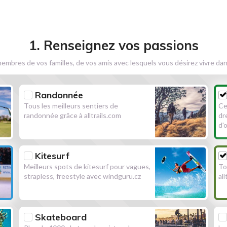
1. Renseignez vos passions
embres de vos familles, de vos amis avec lesquels vous désirez vivre dan
Randonnée
Tous les meilleurs sentiers de
Ce
randonnée grâce à alltrails.com
dr
d'
Kitesurf
Meilleurs spots de kitesurf pour vagues,
To
strapless, freestyle avec windguru.cz
al
Skateboard