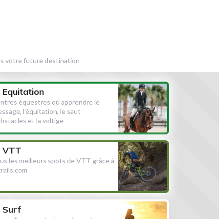
s votre future destination
Equitation
ntres équestres où apprendre le
essage, l'équitation, le saut
obstacles et la voltige
VTT
us les meilleurs spots de VTT grâce à
ltrails.com
Surf