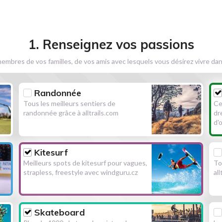
1. Renseignez vos passions
embres de vos familles, de vos amis avec lesquels vous désirez vivre dan
Randonnée
Tous les meilleurs sentiers de
Ce
randonnée grâce à alltrails.com
dr
d'
Kitesurf
Meilleurs spots de kitesurf pour vagues,
To
strapless, freestyle avec windguru.cz
al
Skateboard