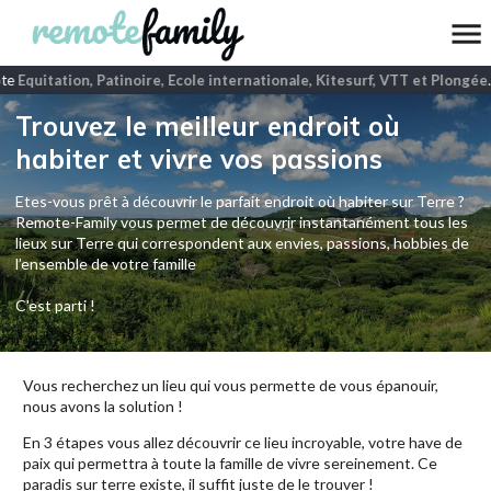
te
Equitation, Patinoire, Ecole internationale, Kitesurf, VTT et Plongée
.
Trouvez le meilleur endroit où
habiter et vivre vos passions
Etes-vous prêt à découvrir le parfait endroit où habiter sur Terre ?
Remote-Family vous permet de découvrir instantanément tous les
lieux sur Terre qui correspondent aux envies, passions, hobbies de
l’ensemble de votre famille
C'est parti !
Vous recherchez un lieu qui vous permette de vous épanouir,
nous avons la solution !
En 3 étapes vous allez découvrir ce lieu incroyable, votre have de
paix qui permettra à toute la famille de vivre sereinement. Ce
paradis sur terre existe, il suffit juste de le trouver !