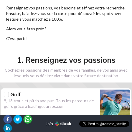
Renseignez vos passions, vos besoins et affinez votre recherche.
Ensuite, baladez-vous sur la carte pour découvrir les spots avec
lesquels vous matchez à 100%.
Alors vous êtes prêt ?
C’est parti !
1. Renseignez vos passions
Cochez les passions des membres de vos familles, de vos amis avec
lesquels vous désirez vivre dans votre future destination
Golf
9, 18 trous et pitch and put. Tous les parcours de
golfs grâce à leadingcourses.com
Join
Randonnée