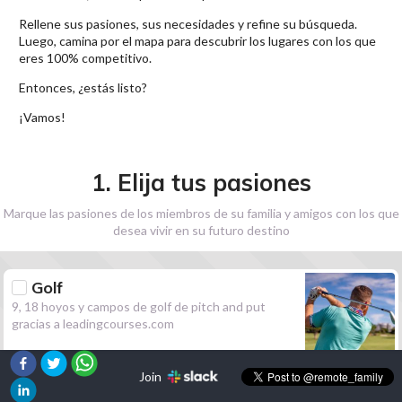
Rellene sus pasiones, sus necesidades y refine su búsqueda.
Luego, camina por el mapa para descubrir los lugares con los que
eres 100% competitivo.
Entonces, ¿estás listo?
¡Vamos!
1. Elija tus pasiones
Marque las pasiones de los miembros de su familia y amigos con los que
desea vivir en su futuro destino
Golf
9, 18 hoyos y campos de golf de pitch and put
gracias a leadingcourses.com
Join
Senderismo