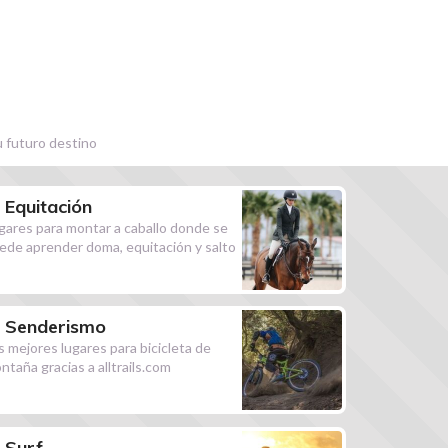
u futuro destino
Equitación
gares para montar a caballo donde se
ede aprender doma, equitación y salto
Senderismo
s mejores lugares para bicicleta de
ntaña gracias a alltrails.com
Surf