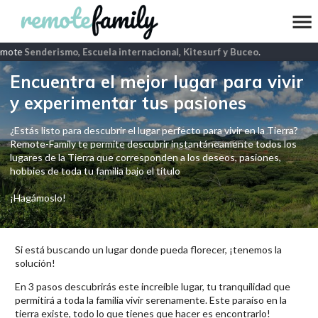
emote
Senderismo, Escuela internacional, Kitesurf y Buceo
.
Encuentra el mejor lugar para vivir
y experimentar tus pasiones
¿Estás listo para descubrir el lugar perfecto para vivir en la Tierra?
Remote-Family te permite descubrir instantáneamente todos los
lugares de la Tierra que corresponden a los deseos, pasiones,
hobbies de toda tu familia bajo el título
¡Hagámoslo!
Si está buscando un lugar donde pueda florecer, ¡tenemos la
solución!
En 3 pasos descubrirás este increíble lugar, tu tranquilidad que
permitirá a toda la familia vivir serenamente. Este paraíso en la
tierra existe, todo lo que tienes que hacer es encontrarlo!