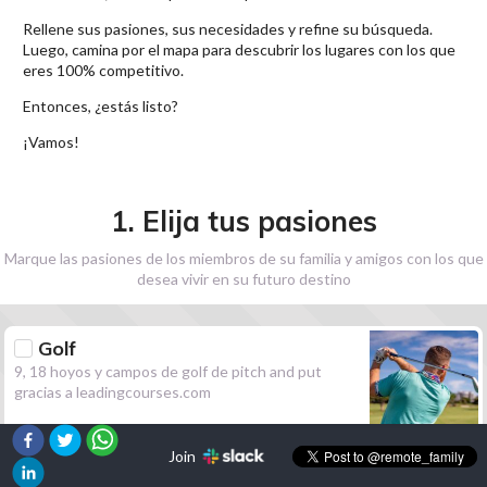
Rellene sus pasiones, sus necesidades y refine su búsqueda.
Luego, camina por el mapa para descubrir los lugares con los que
eres 100% competitivo.
Entonces, ¿estás listo?
¡Vamos!
1. Elija tus pasiones
Marque las pasiones de los miembros de su familia y amigos con los que
desea vivir en su futuro destino
Golf
9, 18 hoyos y campos de golf de pitch and put
gracias a leadingcourses.com
Join
Senderismo