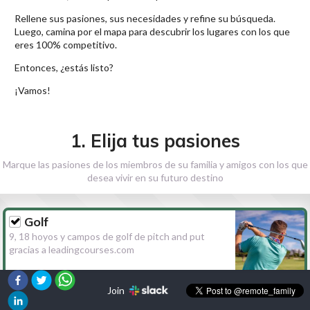
Rellene sus pasiones, sus necesidades y refine su búsqueda.
Luego, camina por el mapa para descubrir los lugares con los que
eres 100% competitivo.
Entonces, ¿estás listo?
¡Vamos!
1. Elija tus pasiones
Marque las pasiones de los miembros de su familia y amigos con los que
desea vivir en su futuro destino
Golf
9, 18 hoyos y campos de golf de pitch and put
gracias a leadingcourses.com
Join
Senderismo