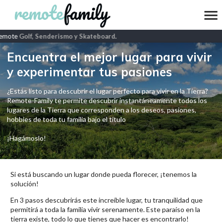
emote
Golf, Senderismo y Skateboard
.
Encuentra el mejor lugar para vivir
y experimentar tus pasiones
¿Estás listo para descubrir el lugar perfecto para vivir en la Tierra?
Remote-Family te permite descubrir instantáneamente todos los
lugares de la Tierra que corresponden a los deseos, pasiones,
hobbies de toda tu familia bajo el título
¡Hagámoslo!
Si está buscando un lugar donde pueda florecer, ¡tenemos la
solución!
En 3 pasos descubrirás este increíble lugar, tu tranquilidad que
permitirá a toda la familia vivir serenamente. Este paraíso en la
tierra existe, todo lo que tienes que hacer es encontrarlo!