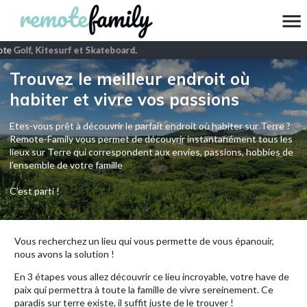
te
Golf, Kitesurf et Skateboard
.
Trouvez le meilleur endroit où
habiter et vivre vos passions
Etes-vous prêt à découvrir le parfait endroit où habiter sur Terre ?
Remote-Family vous permet de découvrir instantanément tous les
lieux sur Terre qui correspondent aux envies, passions, hobbies de
l’ensemble de votre famille
C'est parti !
Vous recherchez un lieu qui vous permette de vous épanouir,
nous avons la solution !
En 3 étapes vous allez découvrir ce lieu incroyable, votre have de
paix qui permettra à toute la famille de vivre sereinement. Ce
paradis sur terre existe, il suffit juste de le trouver !