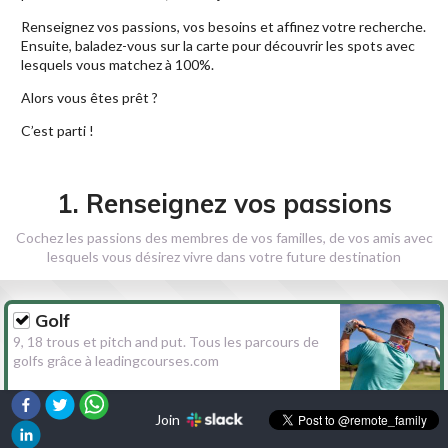
Renseignez vos passions, vos besoins et affinez votre recherche.
Ensuite, baladez-vous sur la carte pour découvrir les spots avec
lesquels vous matchez à 100%.
Alors vous êtes prêt ?
C’est parti !
1. Renseignez vos passions
Cochez les passions des membres de vos familles, de vos amis avec
lesquels vous désirez vivre dans votre future destination
Golf
9, 18 trous et pitch and put. Tous les parcours de
golfs grâce à leadingcourses.com
Join
Randonnée