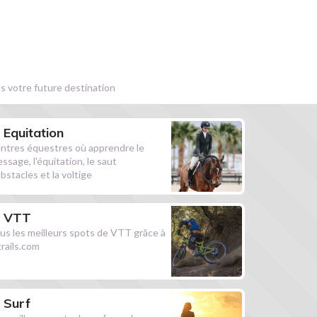
s votre future destination
Equitation
ntres équestres où apprendre le
essage, l'équitation, le saut
obstacles et la voltige
VTT
us les meilleurs spots de VTT grâce à
ltrails.com
Surf