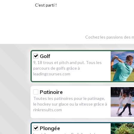
C’est parti !
Cochez les passions des m
Golf
9, 18 trous et pitch and put. Tous les
parcours de golfs grâce à
leadingcourses.com
Patinoire
Toutes les patinoires pour le patinage,
le hockey sur glace ou la vitesse grâce à
rinkresults.com
Plongée