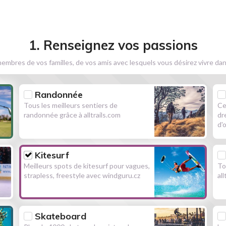
1. Renseignez vos passions
embres de vos familles, de vos amis avec lesquels vous désirez vivre dan
Randonnée
Tous les meilleurs sentiers de
Ce
randonnée grâce à alltrails.com
dr
d'
Kitesurf
Meilleurs spots de kitesurf pour vagues,
To
strapless, freestyle avec windguru.cz
al
Skateboard