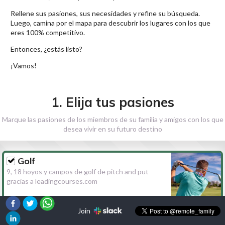
Rellene sus pasiones, sus necesidades y refine su búsqueda.
Luego, camina por el mapa para descubrir los lugares con los que
eres 100% competitivo.
Entonces, ¿estás listo?
¡Vamos!
1. Elija tus pasiones
Marque las pasiones de los miembros de su familia y amigos con los que
desea vivir en su futuro destino
Golf
9, 18 hoyos y campos de golf de pitch and put
gracias a leadingcourses.com
Join
Senderismo