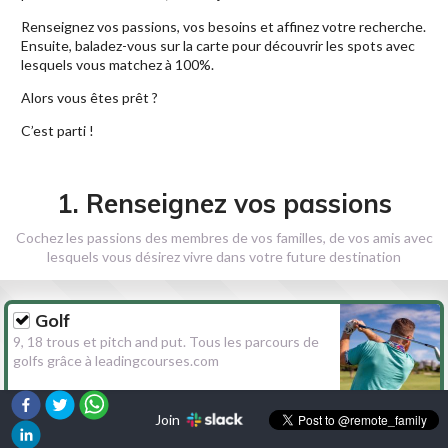
Renseignez vos passions, vos besoins et affinez votre recherche.
Ensuite, baladez-vous sur la carte pour découvrir les spots avec
lesquels vous matchez à 100%.
Alors vous êtes prêt ?
C’est parti !
1. Renseignez vos passions
Cochez les passions des membres de vos familles, de vos amis avec
lesquels vous désirez vivre dans votre future destination
Golf
9, 18 trous et pitch and put. Tous les parcours de
golfs grâce à leadingcourses.com
Join
Randonnée