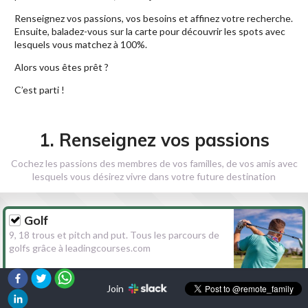
Renseignez vos passions, vos besoins et affinez votre recherche.
Ensuite, baladez-vous sur la carte pour découvrir les spots avec
lesquels vous matchez à 100%.
Alors vous êtes prêt ?
C’est parti !
1. Renseignez vos passions
Cochez les passions des membres de vos familles, de vos amis avec
lesquels vous désirez vivre dans votre future destination
Golf
9, 18 trous et pitch and put. Tous les parcours de
golfs grâce à leadingcourses.com
Join
Randonnée