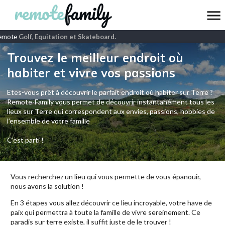
emote
Golf, Equitation et Skateboard
.
Trouvez le meilleur endroit où
habiter et vivre vos passions
Etes-vous prêt à découvrir le parfait endroit où habiter sur Terre ?
Remote-Family vous permet de découvrir instantanément tous les
lieux sur Terre qui correspondent aux envies, passions, hobbies de
l’ensemble de votre famille
C'est parti !
Vous recherchez un lieu qui vous permette de vous épanouir,
nous avons la solution !
En 3 étapes vous allez découvrir ce lieu incroyable, votre have de
paix qui permettra à toute la famille de vivre sereinement. Ce
paradis sur terre existe, il suffit juste de le trouver !