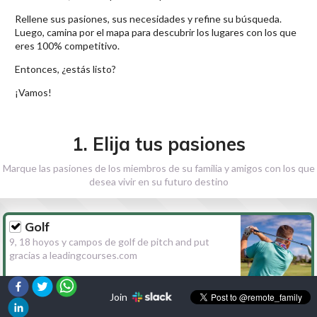
Rellene sus pasiones, sus necesidades y refine su búsqueda.
Luego, camina por el mapa para descubrir los lugares con los que
eres 100% competitivo.
Entonces, ¿estás listo?
¡Vamos!
1. Elija tus pasiones
Marque las pasiones de los miembros de su familia y amigos con los que
desea vivir en su futuro destino
Golf
9, 18 hoyos y campos de golf de pitch and put
gracias a leadingcourses.com
Join
Senderismo