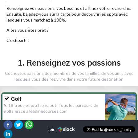
Renseignez vos passions, vos besoins et affinez votre recherche.
Ensuite, baladez-vous sur la carte pour découvrir les spots avec
lesquels vous matchez à 100%.
Alors vous êtes prêt ?
C’est parti !
1. Renseignez vos passions
Cochez les passions des membres de vos familles, de vos amis avec
lesquels vous désirez vivre dans votre future destination
Golf
9, 18 trous et pitch and put. Tous les parcours de
golfs grâce à leadingcourses.com
Join
Randonnée