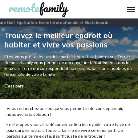
ote
Golf, Equitation, Ecole internationale et Skateboard
.
Trouvez le meilleur endroit où
habiter et vivre vos passions
Etes-vous prêt à découvrir le parfait endroit où habiter sur Terre ?
Remote-Family vous permet de découvrir instantanément tous les
lieux sur Terre qui correspondent aux envies, passions, hobbies de
l’ensemble de votre famille
C'est parti !
Vous recherchez un lieu qui vous permette de vous épanouir,
nous avons la solution !
En 3 étapes vous allez découvrir ce lieu incroyable, votre have de
paix qui permettra à toute la famille de vivre sereinement. Ce
paradis sur terre existe, il suffit juste de le trouver !