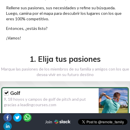
Rellene sus pasiones, sus necesidades y refine su búsqueda.
Luego, camina por el mapa para descubrir los lugares con los que
eres 100% competitivo.
Entonces, ¿estás listo?
¡Vamos!
1. Elija tus pasiones
Marque las pasiones de los miembros de su familia y amigos con los que
desea vivir en su futuro destino
Golf
9, 18 hoyos y campos de golf de pitch and put
gracias a leadingcourses.com
Join
Senderismo