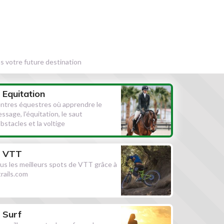
s votre future destination
Equitation
ntres équestres où apprendre le
essage, l'équitation, le saut
obstacles et la voltige
VTT
us les meilleurs spots de VTT grâce à
ltrails.com
Surf