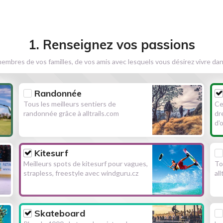
1. Renseignez vos passions
embres de vos familles, de vos amis avec lesquels vous désirez vivre dan
Randonnée
Tous les meilleurs sentiers de
Ce
randonnée grâce à alltrails.com
dr
d'
Kitesurf
Meilleurs spots de kitesurf pour vagues,
To
strapless, freestyle avec windguru.cz
al
Skateboard