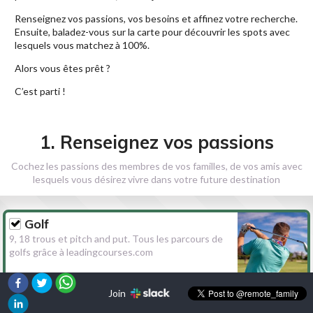
Renseignez vos passions, vos besoins et affinez votre recherche.
Ensuite, baladez-vous sur la carte pour découvrir les spots avec
lesquels vous matchez à 100%.
Alors vous êtes prêt ?
C’est parti !
1. Renseignez vos passions
Cochez les passions des membres de vos familles, de vos amis avec
lesquels vous désirez vivre dans votre future destination
Golf
9, 18 trous et pitch and put. Tous les parcours de
golfs grâce à leadingcourses.com
Join
Randonnée