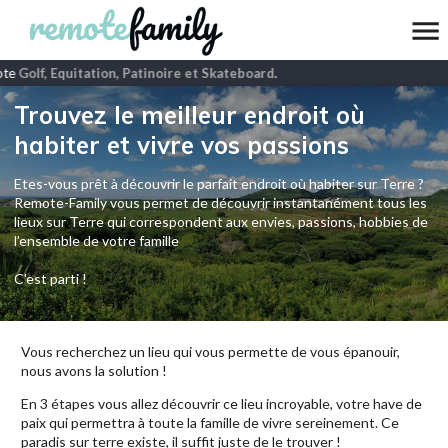
te
Golf, Equitation, Patinoire et Skateboard
.
Trouvez le meilleur endroit où
habiter et vivre vos passions
Etes-vous prêt à découvrir le parfait endroit où habiter sur Terre ?
Remote-Family vous permet de découvrir instantanément tous les
lieux sur Terre qui correspondent aux envies, passions, hobbies de
l’ensemble de votre famille
C'est parti !
Vous recherchez un lieu qui vous permette de vous épanouir,
nous avons la solution !
En 3 étapes vous allez découvrir ce lieu incroyable, votre have de
paix qui permettra à toute la famille de vivre sereinement. Ce
paradis sur terre existe, il suffit juste de le trouver !