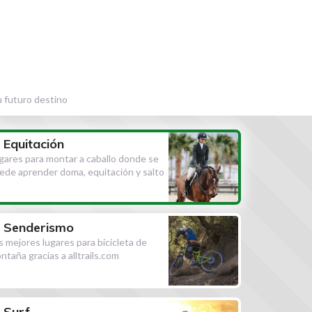
u futuro destino
Equitación
gares para montar a caballo donde se
ede aprender doma, equitación y salto
Senderismo
s mejores lugares para bicicleta de
ntaña gracias a alltrails.com
Surf