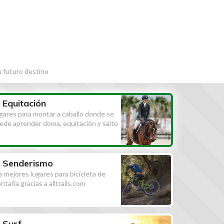
u futuro destino
Equitación
gares para montar a caballo donde se
ede aprender doma, equitación y salto
Senderismo
s mejores lugares para bicicleta de
ntaña gracias a alltrails.com
Surf