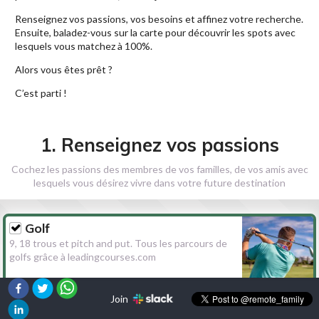
Renseignez vos passions, vos besoins et affinez votre recherche.
Ensuite, baladez-vous sur la carte pour découvrir les spots avec
lesquels vous matchez à 100%.
Alors vous êtes prêt ?
C’est parti !
1. Renseignez vos passions
Cochez les passions des membres de vos familles, de vos amis avec
lesquels vous désirez vivre dans votre future destination
Golf
9, 18 trous et pitch and put. Tous les parcours de
golfs grâce à leadingcourses.com
Join
Randonnée