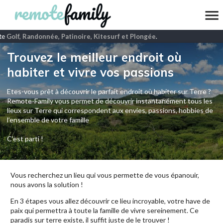
te
Golf, Randonnée, Patinoire, Kitesurf et Plongée
.
Trouvez le meilleur endroit où
habiter et vivre vos passions
Etes-vous prêt à découvrir le parfait endroit où habiter sur Terre ?
Remote-Family vous permet de découvrir instantanément tous les
lieux sur Terre qui correspondent aux envies, passions, hobbies de
l’ensemble de votre famille
C'est parti !
Vous recherchez un lieu qui vous permette de vous épanouir,
nous avons la solution !
En 3 étapes vous allez découvrir ce lieu incroyable, votre have de
paix qui permettra à toute la famille de vivre sereinement. Ce
paradis sur terre existe, il suffit juste de le trouver !