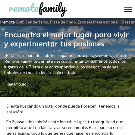
 remote
Golf, Senderismo, Pista de hielo, Escuela internacional, Kitesurf
Encuentra el mejor lugar para vivir
y experimentar tus pasiones
¿Estás listo para descubrir el lugar perfecto para vivir en la Tierra?
Remote-Family te permite descubrir instantáneamente todos los
lugares de la Tierra que corresponden a los deseos, pasiones,
hobbies de toda tu familia bajo el título
¡Hagámoslo!
Si está buscando un lugar donde pueda florecer, ¡tenemos la
solución!
En 3 pasos descubrirás este increíble lugar, tu tranquilidad que
permitirá a toda la familia vivir serenamente. Este paraíso en la
tierra existe, todo lo que tienes que hacer es encontrarlo!