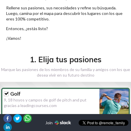
Rellene sus pasiones, sus necesidades y refine su búsqueda.
Luego, camina por el mapa para descubrir los lugares con los que
eres 100% competitivo.
Entonces, ¿estás listo?
¡Vamos!
1. Elija tus pasiones
Marque las pasiones de los miembros de su familia y amigos con los que
desea vivir en su futuro destino
Golf
9, 18 hoyos y campos de golf de pitch and put
gracias a leadingcourses.com
Join
Senderismo