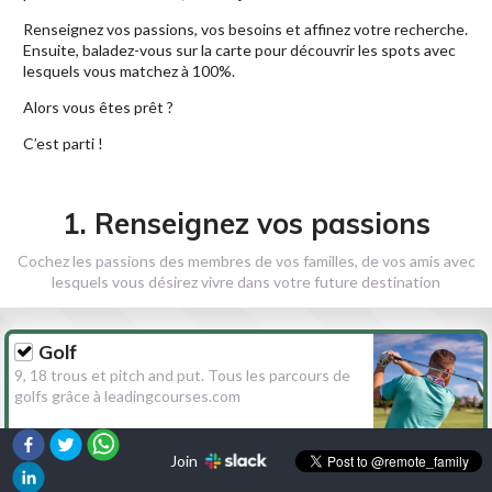
Renseignez vos passions, vos besoins et affinez votre recherche.
Ensuite, baladez-vous sur la carte pour découvrir les spots avec
lesquels vous matchez à 100%.
Alors vous êtes prêt ?
C’est parti !
1. Renseignez vos passions
Cochez les passions des membres de vos familles, de vos amis avec
lesquels vous désirez vivre dans votre future destination
Golf
9, 18 trous et pitch and put. Tous les parcours de
golfs grâce à leadingcourses.com
Join
Randonnée