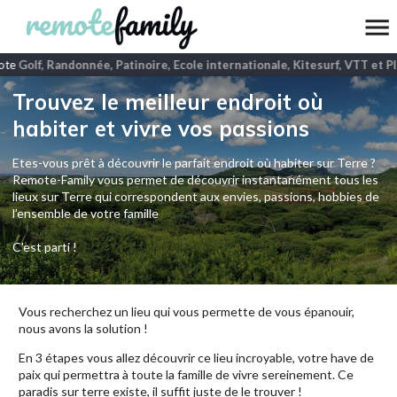
te
Golf, Randonnée, Patinoire, Ecole internationale, Kitesurf, VTT et Pl
Trouvez le meilleur endroit où
habiter et vivre vos passions
Etes-vous prêt à découvrir le parfait endroit où habiter sur Terre ?
Remote-Family vous permet de découvrir instantanément tous les
lieux sur Terre qui correspondent aux envies, passions, hobbies de
l’ensemble de votre famille
C'est parti !
Vous recherchez un lieu qui vous permette de vous épanouir,
nous avons la solution !
En 3 étapes vous allez découvrir ce lieu incroyable, votre have de
paix qui permettra à toute la famille de vivre sereinement. Ce
paradis sur terre existe, il suffit juste de le trouver !