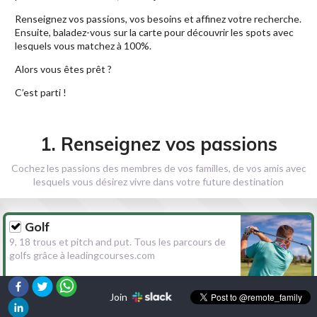
Renseignez vos passions, vos besoins et affinez votre recherche.
Ensuite, baladez-vous sur la carte pour découvrir les spots avec
lesquels vous matchez à 100%.
Alors vous êtes prêt ?
C’est parti !
1. Renseignez vos passions
Cochez les passions des membres de vos familles, de vos amis avec
lesquels vous désirez vivre dans votre future destination
Golf
9, 18 trous et pitch and put. Tous les parcours de
golfs grâce à leadingcourses.com
Join
Randonnée