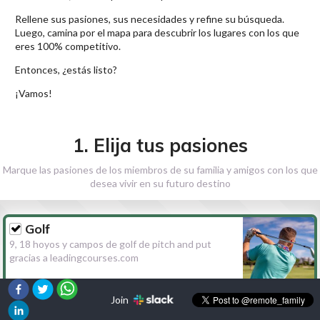
Rellene sus pasiones, sus necesidades y refine su búsqueda.
Luego, camina por el mapa para descubrir los lugares con los que
eres 100% competitivo.
Entonces, ¿estás listo?
¡Vamos!
1. Elija tus pasiones
Marque las pasiones de los miembros de su familia y amigos con los que
desea vivir en su futuro destino
Golf
9, 18 hoyos y campos de golf de pitch and put
gracias a leadingcourses.com
Join
Senderismo