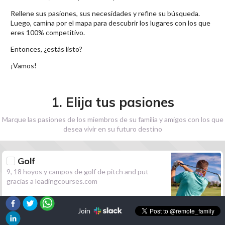
Rellene sus pasiones, sus necesidades y refine su búsqueda.
Luego, camina por el mapa para descubrir los lugares con los que
eres 100% competitivo.
Entonces, ¿estás listo?
¡Vamos!
1. Elija tus pasiones
Marque las pasiones de los miembros de su familia y amigos con los que
desea vivir en su futuro destino
Golf
9, 18 hoyos y campos de golf de pitch and put
gracias a leadingcourses.com
Join
Senderismo