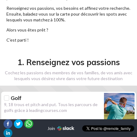
Renseignez vos passions, vos besoins et affinez votre recherche.
Ensuite, baladez-vous sur la carte pour découvrir les spots avec
lesquels vous matchez à 100%.
Alors vous êtes prêt ?
C’est parti !
1. Renseignez vos passions
Cochez les passions des membres de vos familles, de vos amis avec
lesquels vous désirez vivre dans votre future destination
Golf
9, 18 trous et pitch and put. Tous les parcours de
golfs grâce à leadingcourses.com
Join
Randonnée