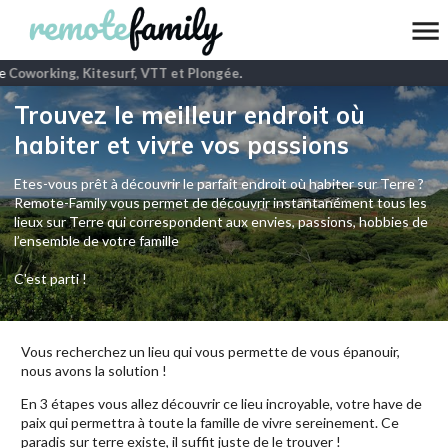
e
Coworking, Kitesurf, VTT et Plongée
.
Trouvez le meilleur endroit où
habiter et vivre vos passions
Etes-vous prêt à découvrir le parfait endroit où habiter sur Terre ?
Remote-Family vous permet de découvrir instantanément tous les
lieux sur Terre qui correspondent aux envies, passions, hobbies de
l’ensemble de votre famille
C'est parti !
Vous recherchez un lieu qui vous permette de vous épanouir,
nous avons la solution !
En 3 étapes vous allez découvrir ce lieu incroyable, votre have de
paix qui permettra à toute la famille de vivre sereinement. Ce
paradis sur terre existe, il suffit juste de le trouver !