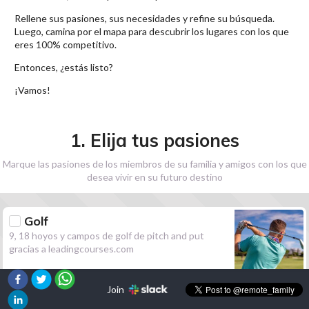
Rellene sus pasiones, sus necesidades y refine su búsqueda.
Luego, camina por el mapa para descubrir los lugares con los que
eres 100% competitivo.
Entonces, ¿estás listo?
¡Vamos!
1. Elija tus pasiones
Marque las pasiones de los miembros de su familia y amigos con los que
desea vivir en su futuro destino
Golf
9, 18 hoyos y campos de golf de pitch and put
gracias a leadingcourses.com
Join
Senderismo