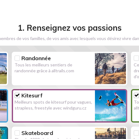
1. Renseignez vos passions
embres de vos familles, de vos amis avec lesquels vous désirez vivre dan
Randonnée
Tous les meilleurs sentiers de
Ce
randonnée grâce à alltrails.com
dr
d'
Kitesurf
Meilleurs spots de kitesurf pour vagues,
To
strapless, freestyle avec windguru.cz
al
Skateboard