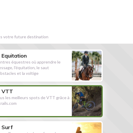
s votre future destination
Equitation
ntres équestres où apprendre le
essage, l'équitation, le saut
obstacles et la voltige
VTT
us les meilleurs spots de VTT grâce à
ltrails.com
Surf