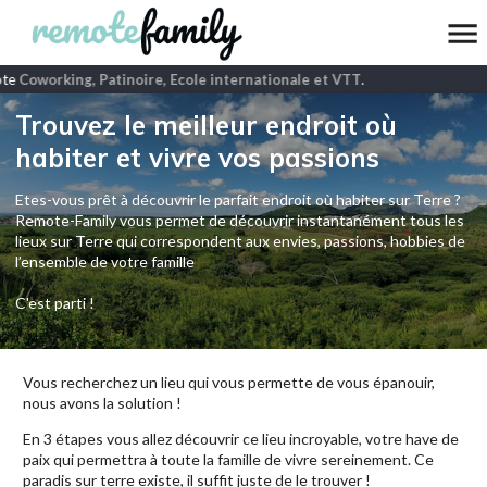
te
Coworking, Patinoire, Ecole internationale et VTT
.
Trouvez le meilleur endroit où
habiter et vivre vos passions
Etes-vous prêt à découvrir le parfait endroit où habiter sur Terre ?
Remote-Family vous permet de découvrir instantanément tous les
lieux sur Terre qui correspondent aux envies, passions, hobbies de
l’ensemble de votre famille
C'est parti !
Vous recherchez un lieu qui vous permette de vous épanouir,
nous avons la solution !
En 3 étapes vous allez découvrir ce lieu incroyable, votre have de
paix qui permettra à toute la famille de vivre sereinement. Ce
paradis sur terre existe, il suffit juste de le trouver !