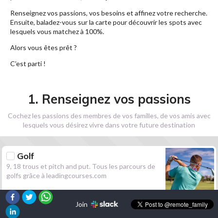
Renseignez vos passions, vos besoins et affinez votre recherche.
Ensuite, baladez-vous sur la carte pour découvrir les spots avec
lesquels vous matchez à 100%.
Alors vous êtes prêt ?
C’est parti !
1. Renseignez vos passions
Cochez les passions des membres de vos familles, de vos amis avec
lesquels vous désirez vivre dans votre future destination
Golf
9, 18 trous et pitch and put. Tous les parcours de
golfs grâce à leadingcourses.com
Join
Randonnée