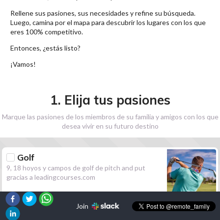
Rellene sus pasiones, sus necesidades y refine su búsqueda.
Luego, camina por el mapa para descubrir los lugares con los que
eres 100% competitivo.
Entonces, ¿estás listo?
¡Vamos!
1. Elija tus pasiones
Marque las pasiones de los miembros de su familia y amigos con los que
desea vivir en su futuro destino
Golf
9, 18 hoyos y campos de golf de pitch and put
gracias a leadingcourses.com
Join
Senderismo