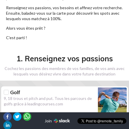
Renseignez vos passions, vos besoins et affinez votre recherche.
Ensuite, baladez-vous sur la carte pour découvrir les spots avec
lesquels vous matchez à 100%.
Alors vous êtes prêt ?
C’est parti !
1. Renseignez vos passions
Cochez les passions des membres de vos familles, de vos amis avec
lesquels vous désirez vivre dans votre future destination
Golf
9, 18 trous et pitch and put. Tous les parcours de
golfs grâce à leadingcourses.com
Join
Randonnée