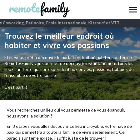
Coworking, Patinoire, Ecole internationale, Kitesurf et VTT
.
Trouvez le meilleur endroit où
habiter et vivre vos passions
Etes-vous prêt à découvrir le parfait endroit où habiter sur Terre ?
Remote-Family vous permet de découvrir instantanément tous les
lieux sur Terre qui correspondent aux envies, passions, hobbies de
l’ensemble de votre famille
C'est parti !
Vous recherchez un lieu qui vous permette de vous épanouir,
nous avons la solution !
En 3 étapes vous allez découvrir ce lieu incroyable, votre have de
paix qui permettra à toute la famille de vivre sereinement. Ce
paradis sur terre existe, il suffit juste de le trouver !