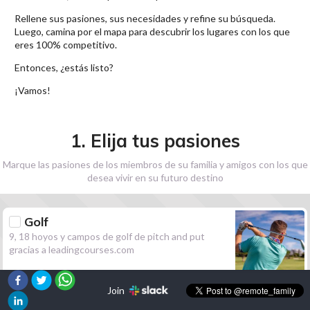
Rellene sus pasiones, sus necesidades y refine su búsqueda.
Luego, camina por el mapa para descubrir los lugares con los que
eres 100% competitivo.
Entonces, ¿estás listo?
¡Vamos!
1. Elija tus pasiones
Marque las pasiones de los miembros de su familia y amigos con los que
desea vivir en su futuro destino
Golf
9, 18 hoyos y campos de golf de pitch and put
gracias a leadingcourses.com
Join
Senderismo