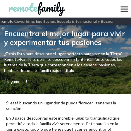
 remote
Coworking, Equitación, Escuela internacional y Buceo
.
Encuentra el mejor lugar para vivir
y experimentar tus pasiones
¿Estás listo para descubrir el lugar perfecto para vivir en la Tierra?
Remote-Family te permite descubrir instantáneamente todos los
lugares de la Tierra que corresponden a los deseos, pasiones,
hobbies de toda tu familia bajo el título
¡Hagámoslo!
Si está buscando un lugar donde pueda florecer, ¡tenemos la
solución!
En 3 pasos descubrirás este increíble lugar, tu tranquilidad que
permitirá a toda la familia vivir serenamente. Este paraíso en la
tierra existe, todo lo que tienes que hacer es encontrarlo!