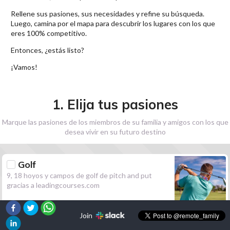
Rellene sus pasiones, sus necesidades y refine su búsqueda.
Luego, camina por el mapa para descubrir los lugares con los que
eres 100% competitivo.
Entonces, ¿estás listo?
¡Vamos!
1. Elija tus pasiones
Marque las pasiones de los miembros de su familia y amigos con los que
desea vivir en su futuro destino
Golf
9, 18 hoyos y campos de golf de pitch and put
gracias a leadingcourses.com
Join
Senderismo