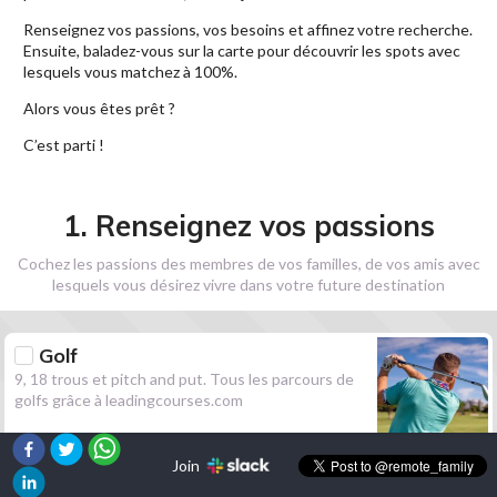
Renseignez vos passions, vos besoins et affinez votre recherche.
Ensuite, baladez-vous sur la carte pour découvrir les spots avec
lesquels vous matchez à 100%.
Alors vous êtes prêt ?
C’est parti !
1. Renseignez vos passions
Cochez les passions des membres de vos familles, de vos amis avec
lesquels vous désirez vivre dans votre future destination
Golf
9, 18 trous et pitch and put. Tous les parcours de
golfs grâce à leadingcourses.com
Join
Randonnée