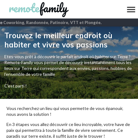
e
Coworking, Randonnée, Patinoire, VTT et Plongée
.
Trouvez le meilleur endroit où
habiter et vivre vos passions
Etes-vous prêt à découvrir le parfait endroit où habiter sur Terre ?
Remote-Family vous permet de découvrir instantanément tous les
lieux sur Terre qui correspondent aux envies, passions, hobbies de
l’ensemble de votre famille
C'est parti !
Vous recherchez un lieu qui vous permette de vous épanouir,
nous avons la solution !
En 3 étapes vous allez découvrir ce lieu incroyable, votre have de
paix qui permettra à toute la famille de vivre sereinement. Ce
paradis sur terre existe, il suffit juste de le trouver !