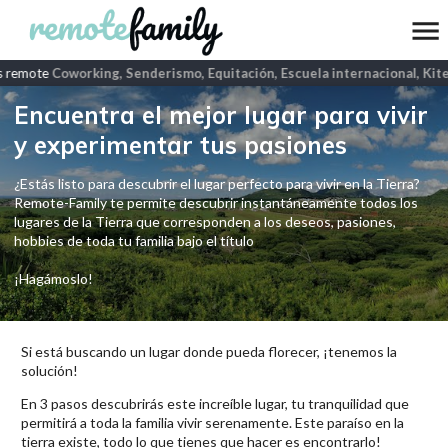
 remote
Coworking, Senderismo, Equitación, Escuela internacional, Kite
Encuentra el mejor lugar para vivir
y experimentar tus pasiones
¿Estás listo para descubrir el lugar perfecto para vivir en la Tierra?
Remote-Family te permite descubrir instantáneamente todos los
lugares de la Tierra que corresponden a los deseos, pasiones,
hobbies de toda tu familia bajo el título
¡Hagámoslo!
Si está buscando un lugar donde pueda florecer, ¡tenemos la
solución!
En 3 pasos descubrirás este increíble lugar, tu tranquilidad que
permitirá a toda la familia vivir serenamente. Este paraíso en la
tierra existe, todo lo que tienes que hacer es encontrarlo!