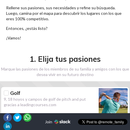
Rellene sus pasiones, sus necesidades y refine su búsqueda.
Luego, camina por el mapa para descubrir los lugares con los que
eres 100% competitivo.
Entonces, ¿estás listo?
¡Vamos!
1. Elija tus pasiones
Marque las pasiones de los miembros de su familia y amigos con los que
desea vivir en su futuro destino
Golf
9, 18 hoyos y campos de golf de pitch and put
gracias a leadingcourses.com
Join
Senderismo