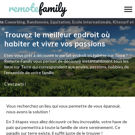
te
Coworking, Randonnée, Equitation, Ecole internationale, Kitesurf et 
Trouvez le meilleur endroit où
habiter et vivre vos passions
Etes-vous prêt à découvrir le parfait endroit où habiter sur Terre ?
Remote-Family vous permet de découvrir instantanément tous les
lieux sur Terre qui correspondent aux envies, passions, hobbies de
l’ensemble de votre famille
C'est parti !
Vous recherchez un lieu qui vous permette de vous épanouir,
nous avons la solution !
En 3 étapes vous allez découvrir ce lieu incroyable, votre have de
paix qui permettra à toute la famille de vivre sereinement. Ce
paradis sur terre existe, il suffit juste de le trouver !