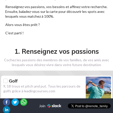
Renseignez vos passions, vos besoins et affinez votre recherche.
Ensuite, baladez-vous sur la carte pour découvrir les spots avec
lesquels vous matchez à 100%.
Alors vous êtes prêt ?
C’est parti !
1. Renseignez vos passions
Cochez les passions des membres de vos familles, de vos amis avec
lesquels vous désirez vivre dans votre future destination
Golf
9, 18 trous et pitch and put. Tous les parcours de
golfs grâce à leadingcourses.com
Join
Randonnée