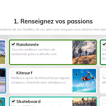
1. Renseignez vos passions
embres de vos familles, de vos amis avec lesquels vous désirez vivre dan
Randonnée
Tous les meilleurs sentiers de
Ce
randonnée grâce à alltrails.com
dr
d'
Kitesurf
Meilleurs spots de kitesurf pour vagues,
To
strapless, freestyle avec windguru.cz
al
Skateboard