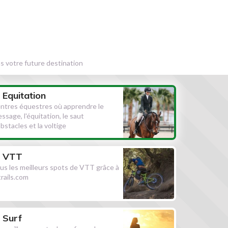
s votre future destination
Equitation
ntres équestres où apprendre le
essage, l'équitation, le saut
obstacles et la voltige
VTT
us les meilleurs spots de VTT grâce à
ltrails.com
Surf