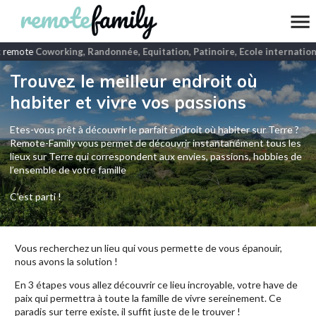
 remote
Coworking, Randonnée, Equitation, Patinoire, Ecole internationa
Trouvez le meilleur endroit où
habiter et vivre vos passions
Etes-vous prêt à découvrir le parfait endroit où habiter sur Terre ?
Remote-Family vous permet de découvrir instantanément tous les
lieux sur Terre qui correspondent aux envies, passions, hobbies de
l’ensemble de votre famille
C'est parti !
Vous recherchez un lieu qui vous permette de vous épanouir,
nous avons la solution !
En 3 étapes vous allez découvrir ce lieu incroyable, votre have de
paix qui permettra à toute la famille de vivre sereinement. Ce
paradis sur terre existe, il suffit juste de le trouver !