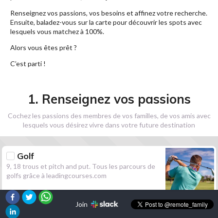
Renseignez vos passions, vos besoins et affinez votre recherche.
Ensuite, baladez-vous sur la carte pour découvrir les spots avec
lesquels vous matchez à 100%.
Alors vous êtes prêt ?
C’est parti !
1. Renseignez vos passions
Cochez les passions des membres de vos familles, de vos amis avec
lesquels vous désirez vivre dans votre future destination
Golf
9, 18 trous et pitch and put. Tous les parcours de
golfs grâce à leadingcourses.com
Join
Randonnée