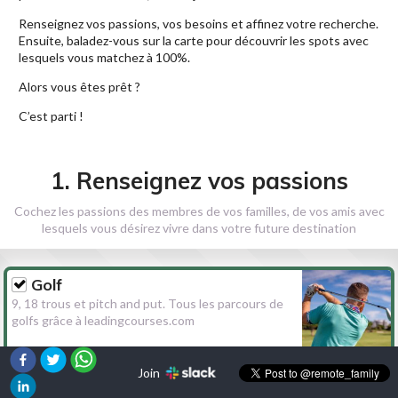
Renseignez vos passions, vos besoins et affinez votre recherche.
Ensuite, baladez-vous sur la carte pour découvrir les spots avec
lesquels vous matchez à 100%.
Alors vous êtes prêt ?
C’est parti !
1. Renseignez vos passions
Cochez les passions des membres de vos familles, de vos amis avec
lesquels vous désirez vivre dans votre future destination
Golf
9, 18 trous et pitch and put. Tous les parcours de
golfs grâce à leadingcourses.com
Join
Randonnée