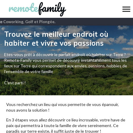
e
Coworking, Golf et Plongée
.
Trouvez le meilleur endroit où
habiter et vivre vos passions
Etes-vous prêt à découvrir le parfait endroit où habiter sur Terre ?
Remote-Family vous permet de découvrir instantanément tous les
lieux sur Terre qui correspondent aux envies, passions, hobbies de
l’ensemble de votre famille
C'est parti !
Vous recherchez un lieu qui vous permette de vous épanouir,
nous avons la solution !
En 3 étapes vous allez découvrir ce lieu incroyable, votre have de
paix qui permettra à toute la famille de vivre sereinement. Ce
paradis sur terre existe, il suffit juste de le trouver !